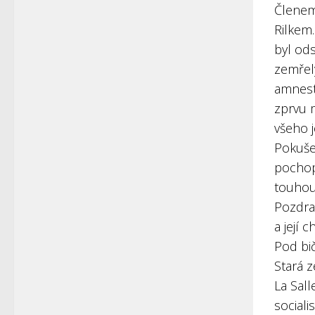
Členem 
Rilkem.
byl od
zemřel
amnest
zprvu m
všeho 
Pokušen
pochop
touhou
Pozdra
a její 
Pod bi
Stará z
La Sall
social