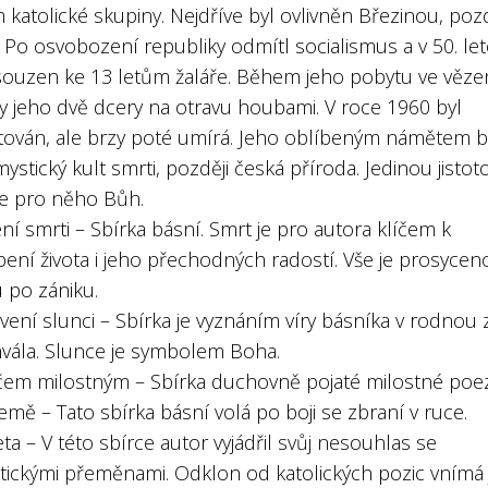
katolické skupiny. Nejdříve byl ovlivněn Březinou, pozd
 Po osvobození republiky odmítl socialismus a v 50. le
souzen ke 13 letům žaláře. Během jeho pobytu ve věze
y jeho dvě dcery na otravu houbami. V roce 1960 byl
ován, ale brzy poté umírá. Jeho oblíbeným námětem b
ystický kult smrti, později česká příroda. Jedinou jistot
je pro něho Bůh.
í smrti – Sbírka básní. Smrt je pro autora klíčem k
ení života i jeho přechodných radostí. Vše je prosycen
 po zániku.
vení slunci – Sbírka je vyznáním víry básníka v rodnou
chvála. Slunce je symbolem Boha.
čem milostným – Sbírka duchovně pojaté milostné poez
emě – Tato sbírka básní volá po boji se zbraní v ruce.
eta – V této sbírce autor vyjádřil svůj nesouhlas se
istickými přeměnami. Odklon od katolických pozic vnímá 