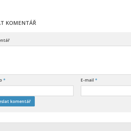
AT KOMENTÁŘ
ntář
no
*
E-mail
*