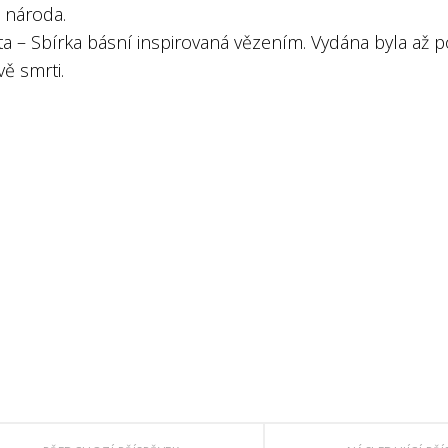
i národa.
éta – Sbírka básní inspirovaná vězením. Vydána byla až p
ě smrti.