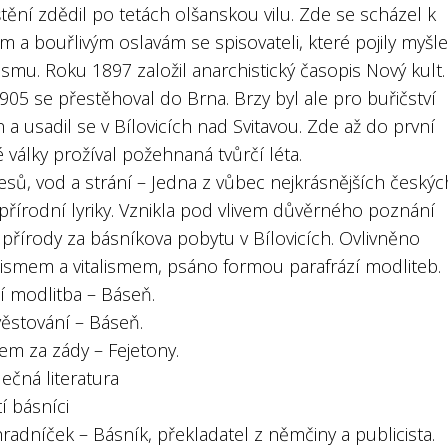
ění zdědil po tetách olšanskou vilu. Zde se scházel k
m a bouřlivým oslavám se spisovateli, které pojily myšl
smu. Roku 1897 založil anarchistický časopis Nový kult.
05 se přestěhoval do Brna. Brzy byl ale pro buřičství
 a usadil se v Bílovicích nad Svitavou. Zde až do první
 války prožíval požehnaná tvůrčí léta.
esů, vod a strání – Jedna z vůbec nejkrásnějších českýc
přírodní lyriky. Vznikla pod vlivem důvěrného poznání
přírody za básníkova pobytu v Bílovicích. Ovlivněno
lismem a vitalismem, psáno formou parafrází modliteb.
í modlitba – Báseň.
věstování – Báseň.
em za zády – Fejetony.
ečná literatura
tí básníci
radníček – Básník, překladatel z němčiny a publicista.