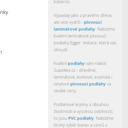
koberců.
enky
Vypadají jako z pravého dřeva,
ale více vydrží -
plovoucí
laminátové podlahy
. Nabízíme
kvalitní laminátové plovoucí
podlahy Egger. Imitace, která vás
okouzlí.
h
Kvalitní
podlahy
vám nabízí
Supellex.cz - dřevěné,
laminátové, korkové, exotické i
vinylové
plovoucí podlahy
za
skvělé ceny.
Podlahové krytiny s dlouhou
životností a vysokou odolností,
to jsou
PVC podlahy
. Nabízíme
široký výběr barev a vzorů v