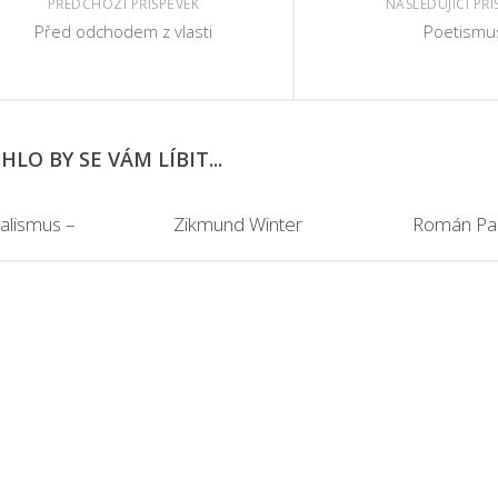
PŘEDCHOZÍ PŘÍSPĚVEK
NÁSLEDUJÍCÍ PŘÍ
Před odchodem z vlasti
Poetismu
LO BY SE VÁM LÍBIT...
ealismus –
Zikmund Winter
Román Pan