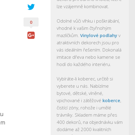
lze vzájemně kombinovat.
Odolné vůči vlhku i poškrábání,
0
vhodné k vašim čtyřnohým
mazlíčkům.
Vinylové podlahy
v
atraktivních dekorech jsou pro
vás ideálním řešením. Dokonalá
imitace dřeva nebo kamene se
hodí do každého interiéru.
Vybíráte-li koberec, určitě si
vyberete u nás. Nabízíme
bytové, dětské, vlněné,
vpichované i zátěžové
koberce
,
čistící zóny, rohože i umělé
ku
trávníky. Skladem máme přes
ům
400 dekorů, na objednávku vám
dodáme až 2000 kvalitních