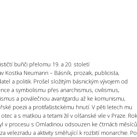
stičtí buřiči přelomu 19. a 20. století
av Kostka Neumann – Básník, prozaik, publicista,
atel a politik. Prošel složitým básnickým vývojem od
nce a symbolismu přes anarchismus, civilismus,
lismus a poválečnou avantgardu až ke komunismu,
řské poezii a protifašistickému hnutí. V pěti letech mu
otec a s matkou a tetami žil v olšanské vile v Praze. Ro
yl v procesu s Omladinou odsouzen ke čtrnácti měsíc
za velezradu a aktivity směřující k rozbití monarchie. Po