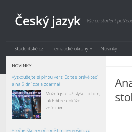
Český jazyk
Vše co student potřeb
Studentské.cz
Tematické okruhy
Novinky
NOVINKY
Vyzkoušejte si plnou verzi Editee právě teď
Ana
a na 5 dní zcela zdarma!
sto
Možná jste už slyšeli o tom,
jak Editee dokáže
zefektivnit…
Proč je škola v přírodě tím nejlepším, co