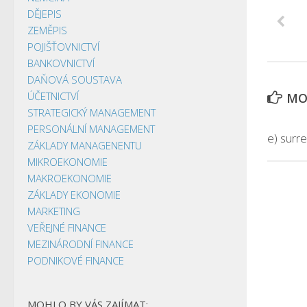
DĚJEPIS
ZEMĚPIS
POJIŠŤOVNICTVÍ
BANKOVNICTVÍ
DAŇOVÁ SOUSTAVA
ÚČETNICTVÍ
MOH
STRATEGICKÝ MANAGEMENT
PERSONÁLNÍ MANAGEMENT
e) surr
ZÁKLADY MANAGENENTU
MIKROEKONOMIE
MAKROEKONOMIE
ZÁKLADY EKONOMIE
MARKETING
VEŘEJNÉ FINANCE
MEZINÁRODNÍ FINANCE
PODNIKOVÉ FINANCE
MOHLO BY VÁS ZAJÍMAT: