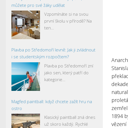
můžete pro své žáky udělat
Vzpomínáte si na svou
první školu v přírodě? Na
ten…
Plavba po Středomoří levně: Jak ji zvládnout
i se studentským rozpočtem?
Anarchi
Plavba po Středomoří zní
Stanisl
jako sen, který patří do
překlad
kategorie…
dekade
natura
proletá
Magfed paintball: když chcete zažít hru na
zemřel 
ostro
1894 b
Klasický paintball zná dnes
vězení 
už skoro každý. Rychlé