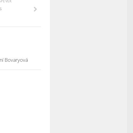
SPĚVEK
s
í Bovaryová