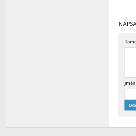
NAPS
Kome
Jmé