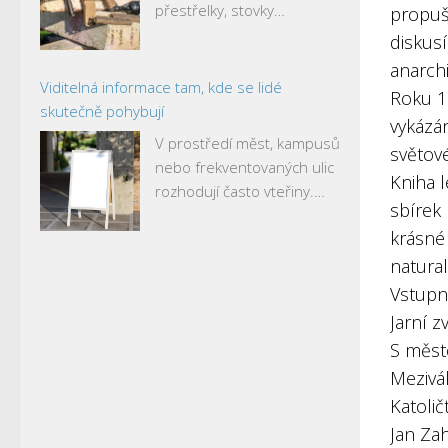
přestřelky, stovky…
propušt
diskusí
anarchi
Viditelná informace tam, kde se lidé
Roku 19
skutečně pohybují
vykázán
V prostředí měst, kampusů
světové
nebo frekventovaných ulic
Kniha l
rozhodují často vteřiny.…
sbírek 
krásné 
natura
Vstupn
Jarní z
S měst
Mezivál
Katolič
Jan Zah