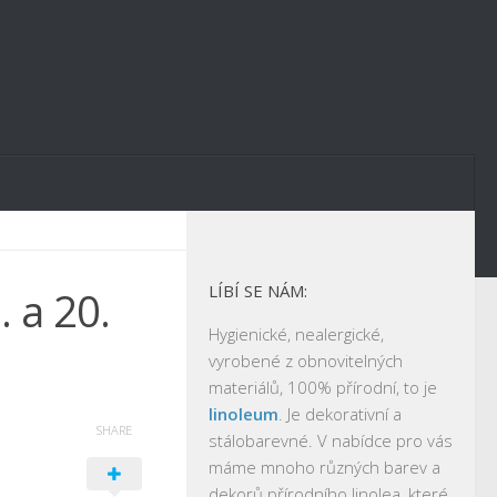
LÍBÍ SE NÁM:
. a 20.
Hygienické, nealergické,
vyrobené z obnovitelných
materiálů, 100% přírodní, to je
linoleum
. Je dekorativní a
SHARE
stálobarevné. V nabídce pro vás
máme mnoho různých barev a
dekorů přírodního linolea, které