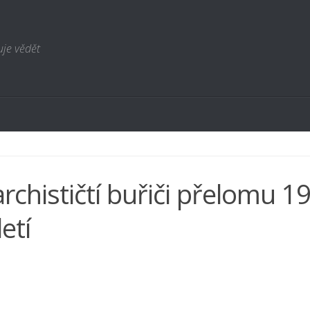
uje vědět
rchističtí buřiči přelomu 19
letí