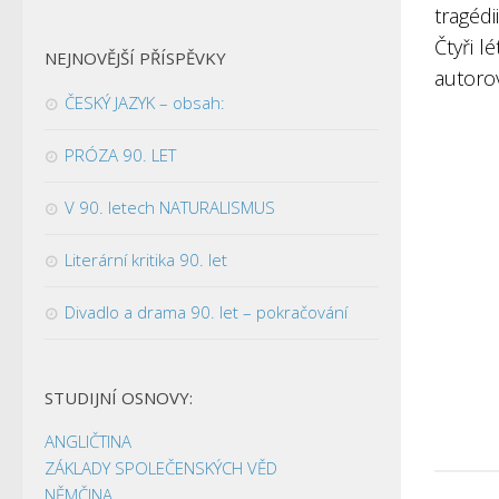
tragédi
Čtyři l
NEJNOVĚJŠÍ PŘÍSPĚVKY
autorov
ČESKÝ JAZYK – obsah:
PRÓZA 90. LET
V 90. letech NATURALISMUS
Literární kritika 90. let
Divadlo a drama 90. let – pokračování
STUDIJNÍ OSNOVY:
ANGLIČTINA
ZÁKLADY SPOLEČENSKÝCH VĚD
NĚMČINA