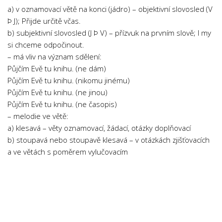
a) v oznamovací větě na konci (jádro) – objektivní slovosled (V
Þ J); Přijde určitě včas.
b) subjektivní slovosled (J Þ V) – přízvuk na prvním slově; I my
si chceme odpočinout.
– má vliv na význam sdělení:
Půjčím Evě tu knihu. (ne dám)
Půjčím Evě tu knihu. (nikomu jinému)
Půjčím Evě tu knihu. (ne jinou)
Půjčím Evě tu knihu. (ne časopis)
– melodie ve větě:
a) klesavá – věty oznamovací, žádací, otázky doplňovací
b) stoupavá nebo stoupavě klesavá – v otázkách zjišťovacích
a ve větách s poměrem vylučovacím