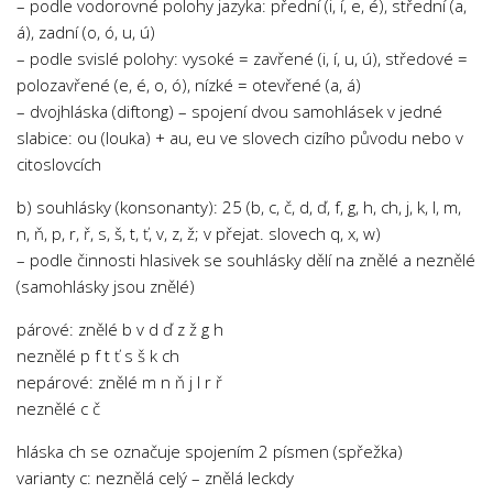
– podle vodorovné polohy jazyka: přední (i, í, e, é), střední (a,
Psychologie a Sociologie
á), zadní (o, ó, u, ú)
Společenské vědy
– podle svislé polohy: vysoké = zavřené (i, í, u, ú), středové =
polozavřené (e, é, o, ó), nízké = otevřené (a, á)
Technika
– dvojhláska (diftong) – spojení dvou samohlásek v jedné
Účetnictví
slabice: ou (louka) + au, eu ve slovech cizího původu nebo v
citoslovcích
Zdravotnictví
Zeměpis
b) souhlásky (konsonanty): 25 (b, c, č, d, ď, f, g, h, ch, j, k, l, m,
n, ň, p, r, ř, s, š, t, ť, v, z, ž; v přejat. slovech q, x, w)
Novinky
– podle činnosti hlasivek se souhlásky dělí na znělé a neznělé
(samohlásky jsou znělé)
párové: znělé b v d ď z ž g h
neznělé p f t ť s š k ch
nepárové: znělé m n ň j l r ř
neznělé c č
hláska ch se označuje spojením 2 písmen (spřežka)
varianty c: neznělá celý – znělá leckdy