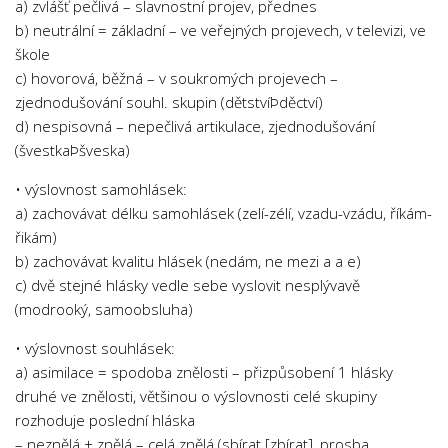
a) zvlášť pečlivá – slavnostní projev, přednes
b) neutrální = základní – ve veřejných projevech, v televizi, ve
škole
c) hovorová, běžná – v soukromých projevech –
zjednodušování souhl. skupin (dětstvíÞděctví)
d) nespisovná – nepečlivá artikulace, zjednodušování
(švestkaÞšveska)
• výslovnost samohlásek:
a) zachovávat délku samohlásek (zelí-zélí, vzadu-vzádu, říkám-
řikám)
b) zachovávat kvalitu hlásek (nedám, ne mezi a a e)
c) dvě stejné hlásky vedle sebe vyslovit nesplývavě
(modrooký, samoobsluha)
• výslovnost souhlásek:
a) asimilace = spodoba znělosti – přizpůsobení 1 hlásky
druhé ve znělosti, většinou o výslovnosti celé skupiny
rozhoduje poslední hláska
– neznělá + znělá – celá znělá (sbírat [zbírat], prosba