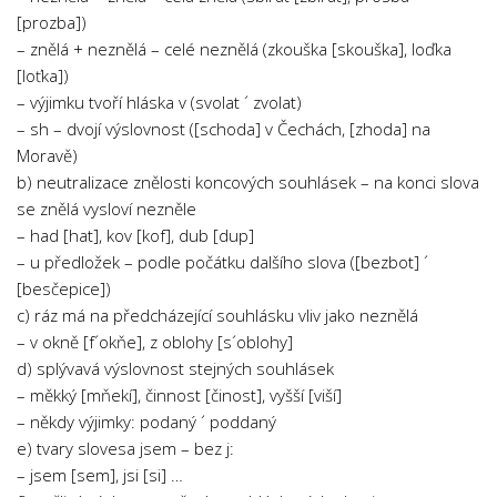
[prozba])
– znělá + neznělá – celé neznělá (zkouška [skouška], loďka
[loťka])
– výjimku tvoří hláska v (svolat ´ zvolat)
– sh – dvojí výslovnost ([schoda] v Čechách, [zhoda] na
Moravě)
b) neutralizace znělosti koncových souhlásek – na konci slova
se znělá vysloví nezněle
– had [hat], kov [kof], dub [dup]
– u předložek – podle počátku dalšího slova ([bezbot] ´
[besčepice])
c) ráz má na předcházející souhlásku vliv jako neznělá
– v okně [f´okňe], z oblohy [s´oblohy]
d) splývavá výslovnost stejných souhlásek
– měkký [mňekí], činnost [činost], vyšší [viší]
– někdy výjimky: podaný ´ poddaný
e) tvary slovesa jsem – bez j:
– jsem [sem], jsi [si] …