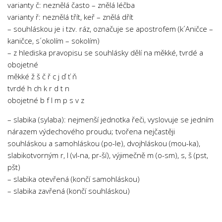
varianty č: neznělá často – znělá léčba
varianty ř: neznělá třít, keř – znělá dřít
– souhláskou je i tzv. ráz, označuje se apostrofem (k´Aničce –
kaničce, s´okolím – sokolím)
– z hlediska pravopisu se souhlásky dělí na měkké, tvrdé a
obojetné
měkké ž š č ř c j ď ť ň
tvrdé h ch k r d t n
obojetné b f l m p s v z
– slabika (sylaba): nejmenší jednotka řeči, vyslovuje se jedním
nárazem výdechového proudu; tvořena nejčastěji
souhláskou a samohláskou (po-le), dvojhláskou (mou-ka),
slabikotvorným r, l (vl-na, pr-ší), výjimečně m (o-sm), s, š (pst,
pšt)
– slabika otevřená (končí samohláskou)
– slabika zavřená (končí souhláskou)