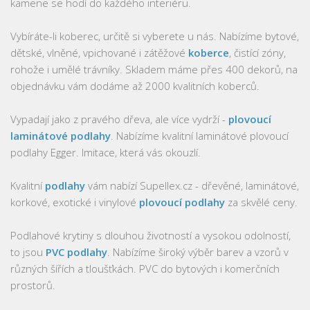
kamene se hodí do každého interiéru.
Vybíráte-li koberec, určitě si vyberete u nás. Nabízíme bytové,
dětské, vlněné, vpichované i zátěžové
koberce
, čistící zóny,
rohože i umělé trávníky. Skladem máme přes 400 dekorů, na
objednávku vám dodáme až 2000 kvalitních koberců.
Vypadají jako z pravého dřeva, ale více vydrží -
plovoucí
laminátové podlahy
. Nabízíme kvalitní laminátové plovoucí
podlahy Egger. Imitace, která vás okouzlí.
Kvalitní
podlahy
vám nabízí Supellex.cz - dřevěné, laminátové,
korkové, exotické i vinylové
plovoucí podlahy
za skvělé ceny.
Podlahové krytiny s dlouhou životností a vysokou odolností,
to jsou
PVC podlahy
. Nabízíme široký výběr barev a vzorů v
různých šířích a tloušťkách. PVC do bytových i komerčních
prostorů.