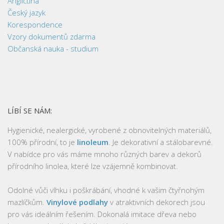
Angličtina
Český jazyk
Korespondence
Vzory dokumentů zdarma
Občanská nauka - studium
LÍBÍ SE NÁM:
Hygienické, nealergické, vyrobené z obnovitelných materiálů,
100% přírodní, to je
linoleum
. Je dekorativní a stálobarevné.
V nabídce pro vás máme mnoho různých barev a dekorů
přírodního linolea, které lze vzájemně kombinovat.
Odolné vůči vlhku i poškrábání, vhodné k vašim čtyřnohým
mazlíčkům.
Vinylové podlahy
v atraktivních dekorech jsou
pro vás ideálním řešením. Dokonalá imitace dřeva nebo