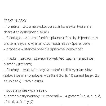
Chemie
Dějepis
Doprava a Logistika
ČESKÉ HLÁSKY
Ekologie
– fonetika – zkoumá zvukovou stránku jazyka, tvoření a
charakter výsledného zvuku
Ekonomie
– fonologie – zkoumá funkční platnost fónických jednotek v
Fyzika
určitém jazyce, o významotvornosti hlásek (pere, bere)
Informatika
– ortoepie – stanoví pravidla spisovné výslovnosti
Jazyky
– hláska – základní stavební prvek řeči, zaznamenává se
Management
písmeny (literami)
– fonémy – zvukové prvky schopné rozlišit význam slov
Marketing
(zabývá se jimi fonologie; v češtině 36, tj. 10 samohlásek, 25
Němčina
souhlásek, 1 dvojhláska)
Občanská nauka
– soustava českých hlásek:
Pedagogika
a) samohlásky (vokály): 10 fonémů – 14 grafémů (a, á, e, é, ě,
i, í, o, ó, u, ů, ú, y, ý)
Právo