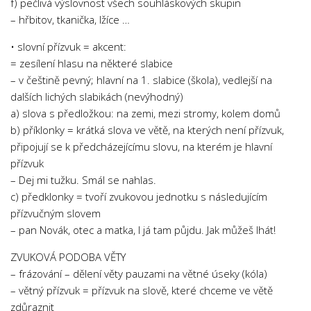
f) pečlivá výslovnost všech souhláskových skupin
– hřbitov, tkanička, lžíce …
• slovní přízvuk = akcent:
= zesílení hlasu na některé slabice
– v češtině pevný; hlavní na 1. slabice (škola), vedlejší na
dalších lichých slabikách (nevýhodný)
a) slova s předložkou: na zemi, mezi stromy, kolem domů
b) příklonky = krátká slova ve větě, na kterých není přízvuk,
připojují se k předcházejícímu slovu, na kterém je hlavní
přízvuk
– Dej mi tužku. Smál se nahlas.
c) předklonky = tvoří zvukovou jednotku s následujícím
přízvučným slovem
– pan Novák, otec a matka, I já tam půjdu. Jak můžeš lhát!
ZVUKOVÁ PODOBA VĚTY
– frázování – dělení věty pauzami na větné úseky (kóla)
– větný přízvuk = přízvuk na slově, které chceme ve větě
zdůraznit