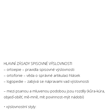
HLAVNÍ ZÁSADY SPISOVNÉ VÝSLOVNOSTI
– ortoepie – pravidla spisovné výslovnosti
– ortofonie – věda o správné artikulaci hlásek
– logopedie – zabývá se nápravami vad výslovnosti
– mezi psanou a mluvenou podobou jsou rozdíly (kůra-kúra,
objeď-oběť, mě-mně, mít povinnost-mýt nádobí)
• výslovnostní styly: