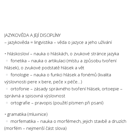
Chemie
Dějepis
Doprava a Logistika
Ekologie
JAZYKOVĚDA A JEJÍ DISCIPLÍNY
Ekonomie
– jazykověda = lingvistika – věda o jazyce a jeho užívání
Fyzika
• hláskosloví – nauka o hláskách, o zvukové stránce jazyka
Informatika
fonetika – nauka o artikulaci (místu a způsobu tvoření
hlásek), o zvukové podstatě hlásek a vět
Jazyky
fonologie – nauka o funkci hlásek a fonémů (kvalita
Management
výslovnosti pere x bere, peče x péče…)
Marketing
ortofonie – zásady správného tvoření hlásek, ortoepie –
správná a spisovná výslovnost
Němčina
ortografie – pravopis (použití písmen při psaní)
Občanská nauka
• gramatika (mluvnice)
Pedagogika
morfematika – nauka o morfémech, jejich stavbě a druzích
Právo
(morfém – nejmenší část slova)