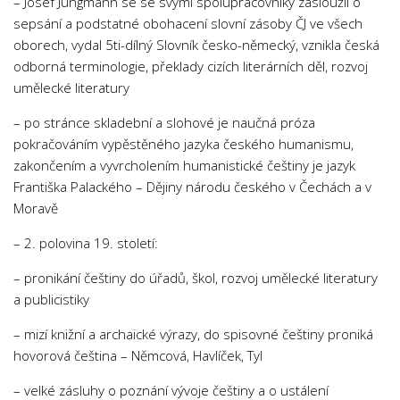
– Josef Jungmann se se svými spolupracovníky zasloužil o
sepsání a podstatné obohacení slovní zásoby ČJ ve všech
oborech, vydal 5ti-dílný Slovník česko-německý, vznikla česká
odborná terminologie, překlady cizích literárních děl, rozvoj
umělecké literatury
– po stránce skladební a slohové je naučná próza
pokračováním vypěstěného jazyka českého humanismu,
zakončením a vyvrcholením humanistické češtiny je jazyk
Františka Palackého – Dějiny národu českého v Čechách a v
Moravě
– 2. polovina 19. století:
– pronikání češtiny do úřadů, škol, rozvoj umělecké literatury
a publicistiky
– mizí knižní a archaické výrazy, do spisovné češtiny proniká
hovorová čeština – Němcová, Havlíček, Tyl
– velké zásluhy o poznání vývoje češtiny a o ustálení