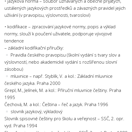
• jazyková norma – soubor uznávaných a obecně přijatých,
ustálených jazykových prostředků a závazných pravidel jejich
užívání (v pravopisu, výslovnosti, tvarosloví)
• kodifikace – zpracování jazykové normy, popis a výklad
normy, slouží k poučení uživatele, podporuje vývojové
tendence
– základní kodifikační příručky:
Pravidla českého pravopisu (školní vydání s tvary slov a
výslovností, nebo akademické vydání s rozšířenou slovní
zásobou)
mluvnice – např. Styblík, V. a kol.: Základní mluvnice
českého jazyka. Praha 2000
Grepl, M., Jelínek, M. a kol.: Příruční mluvnice češtiny. Praha
1995
Čechová, M. a kol.: Čeština – řeč a jazyk. Praha 1996
slovník jazykový, výkladový
Slovník spisovné češtiny pro školu a veřejnost – SSČ, 2. opr.
vyd. Praha 1994