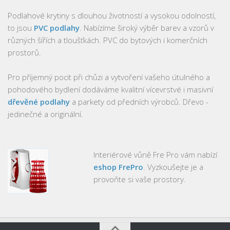
Podlahové krytiny s dlouhou životností a vysokou odolností,
to jsou
PVC podlahy
. Nabízíme široký výběr barev a vzorů v
různých šířích a tloušťkách. PVC do bytových i komerčních
prostorů.
Pro příjemný pocit při chůzi a vytvoření vašeho útulného a
pohodového bydlení dodáváme kvalitní vícevrstvé i masivní
dřevěné podlahy
a parkety od předních výrobců. Dřevo -
jedinečné a originální.
Interiérové vůně Fre Pro vám nabízí
eshop FrePro
. Vyzkoušejte je a
provoňte si vaše prostory.