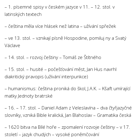
– 1. písemné spisy v českém jazyce v 11. – 12. stol. v
latinských textech
– čeština měla více hlásek než latina – užívání spřežek
– ve 13. stol. – vznikají písně Hospodine, pomiluj ny a Svatý
Václave
– 14. stol. – rozvoj češtiny – Tomáš ze Štítného
– 15. stol. – husité – počešťování měst, Jan Hus navrhl
diakritický pravopis (užívání interpunkce)
– humanismus: čeština proniká do škol, J.A.K. – Kšaft umírající
matky Jednoty bratrské
– 16. – 17. stol. – Daniel Adam z Veleslavína – dva čtyřjazyčné
slovníky, vzniká Bible kralická, Jan Blahoslav – Gramatika česká
– 1620 bitva na Bílé hoře – zpomalení rozvoje češtiny – v 17.
století – jazyk chudých – vysoké poněmčování