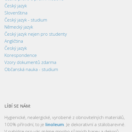
Český jazyk
Slovenština
Český jazyk - studium
Německý jazyk
Český jazyk nejen pro studenty
Angličtina
Český jazyk
Korespondence
Vzory dokumentů zdarma
Občanská nauka - studium
LÍBÍ SE NÁM:
Hygienické, nealergické, vyrobené z obnovitelných materiálů,
100% přírodní, to je
linoleum
. Je dekorativní a stálobarevné.
V nabídce pro vás máme mnoho různých barev a dekorů