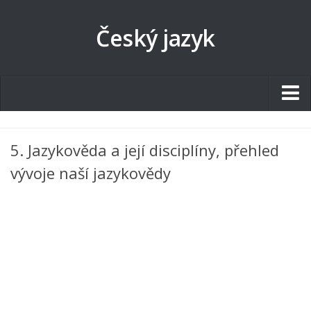
Český jazyk
Studentské.cz
5. Jazykověda a její disciplíny, přehled
Tematické okruhy
vývoje naší jazykovědy
Angličtina
Art
Biologie
Catering a Gastronomie
Český jazyk
Cestovní ruch