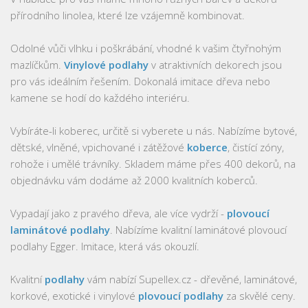
přírodního linolea, které lze vzájemně kombinovat.
Odolné vůči vlhku i poškrábání, vhodné k vašim čtyřnohým
mazlíčkům.
Vinylové podlahy
v atraktivních dekorech jsou
pro vás ideálním řešením. Dokonalá imitace dřeva nebo
kamene se hodí do každého interiéru.
Vybíráte-li koberec, určitě si vyberete u nás. Nabízíme bytové,
dětské, vlněné, vpichované i zátěžové
koberce
, čistící zóny,
rohože i umělé trávníky. Skladem máme přes 400 dekorů, na
objednávku vám dodáme až 2000 kvalitních koberců.
Vypadají jako z pravého dřeva, ale více vydrží -
plovoucí
laminátové podlahy
. Nabízíme kvalitní laminátové plovoucí
podlahy Egger. Imitace, která vás okouzlí.
Kvalitní
podlahy
vám nabízí Supellex.cz - dřevěné, laminátové,
korkové, exotické i vinylové
plovoucí podlahy
za skvělé ceny.