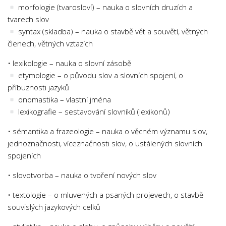
morfologie (tvarosloví) – nauka o slovních druzích a
Psychologie a Sociologie
tvarech slov
Společenské vědy
syntax (skladba) – nauka o stavbě vět a souvětí, větných
Technika
členech, větných vztazích
Účetnictví
• lexikologie – nauka o slovní zásobě
etymologie – o původu slov a slovních spojení, o
Zdravotnictví
příbuznosti jazyků
Zeměpis
onomastika – vlastní jména
Novinky
lexikografie – sestavování slovníků (lexikonů)
• sémantika a frazeologie – nauka o věcném významu slov,
jednoznačnosti, víceznačnosti slov, o ustálených slovních
spojeních
• slovotvorba – nauka o tvoření nových slov
• textologie – o mluvených a psaných projevech, o stavbě
souvislých jazykových celků