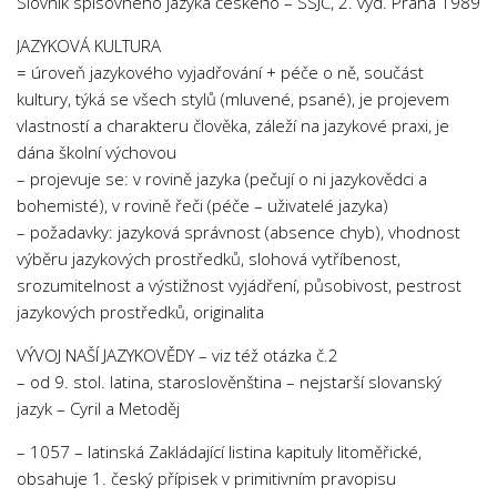
Slovník spisovného jazyka českého – SSJČ, 2. vyd. Praha 1989
JAZYKOVÁ KULTURA
= úroveň jazykového vyjadřování + péče o ně, součást
kultury, týká se všech stylů (mluvené, psané), je projevem
vlastností a charakteru člověka, záleží na jazykové praxi, je
dána školní výchovou
– projevuje se: v rovině jazyka (pečují o ni jazykovědci a
bohemisté), v rovině řeči (péče – uživatelé jazyka)
– požadavky: jazyková správnost (absence chyb), vhodnost
výběru jazykových prostředků, slohová vytříbenost,
srozumitelnost a výstižnost vyjádření, působivost, pestrost
jazykových prostředků, originalita
VÝVOJ NAŠÍ JAZYKOVĚDY – viz též otázka č.2
– od 9. stol. latina, staroslověnština – nejstarší slovanský
jazyk – Cyril a Metoděj
– 1057 – latinská Zakládající listina kapituly litoměřické,
obsahuje 1. český přípisek v primitivním pravopisu