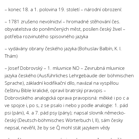
– konec 18. a 1. polovina 19. století – národní obrození:
– 1781 zrušeno nevolnictví – hromadné stěhování čes.
obyvatelstva do poněmčených měst, posílen český živel –
potřeba rozvinutého spisovného jazyka
– vydávány obrany českého jazyka (Bohuslav Balbín, K. I.
Thám)
– Josef Dobrovský – 1. mluvnice NO – Zevrubná mluvnice
jazyka českého (Ausführliches Lehrgebäude der böhmischen
Sprache), základní kodifikační dílo, navázal na vyspělou
češtinu Bible kralické, opravil bratrský pravopis –
Dobrovského analogická oprava pravopisná: měkké i po c a
ve spojce i, po s, z se psalo i nebo y podle analogie: 1. pád
psi (páni), 4. a 7. pád psy (pány); napsal slovník německo-
český (Deutsch-böhmisches Wörterbuch I, II), sám česky
nepsal, nevěřil, že by se ČJ mohl stát jazykem vědy