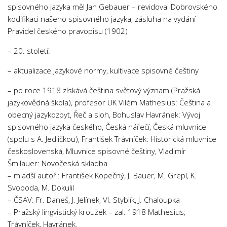
spisovného jazyka měl Jan Gebauer – revidoval Dobrovského
kodifikaci našeho spisovného jazyka, zásluha na vydání
Pravidel českého pravopisu (1902)
– 20. století:
– aktualizace jazykové normy, kultivace spisovné češtiny
– po roce 1918 získává čeština světový význam (Pražská
jazykovědná škola), profesor UK Vilém Mathesius: Čeština a
obecný jazykozpyt, Řeč a sloh, Bohuslav Havránek: Vývoj
spisovného jazyka českého, Česká nářečí, Česká mluvnice
(spolu s A. Jedličkou), František Trávníček: Historická mluvnice
československá, Mluvnice spisovné češtiny, Vladimír
Šmilauer: Novočeská skladba
– mladší autoři: František Kopečný, J. Bauer, M. Grepl, K.
Svoboda, M. Dokulil
– ČSAV: Fr. Daneš, J. Jelínek, Vl. Styblík, J. Chaloupka
– Pražský lingvistický kroužek – zal. 1918 Mathesius;
Trávníček, Havránek.