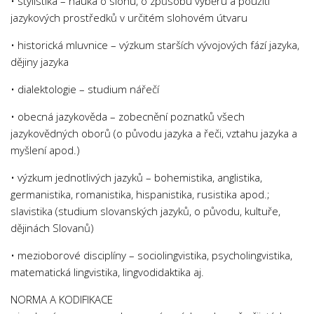
• stylistika – nauka o slohu, o způsobu výběru a použití
jazykových prostředků v určitém slohovém útvaru
• historická mluvnice – výzkum starších vývojových fází jazyka,
dějiny jazyka
• dialektologie – studium nářečí
• obecná jazykověda – zobecnění poznatků všech
jazykovědných oborů (o původu jazyka a řeči, vztahu jazyka a
myšlení apod.)
• výzkum jednotlivých jazyků – bohemistika, anglistika,
germanistika, romanistika, hispanistika, rusistika apod.;
slavistika (studium slovanských jazyků, o původu, kultuře,
dějinách Slovanů)
• mezioborové disciplíny – sociolingvistika, psycholingvistika,
matematická lingvistika, lingvodidaktika aj.
NORMA A KODIFIKACE