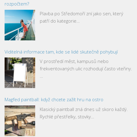
rozpočtem?
Plavba po Středomoří zní jako sen, který
patří do kategorie…
Viditelná informace tam, kde se lidé skutečně pohybují
V prostředí měst, kampusů nebo
frekventovaných ulic rozhodují často vteřiny.
…
Magfed paintball: když chcete zažít hru na ostro
Klasický paintball zná dnes už skoro každý.
Rychlé přestřelky, stovky…