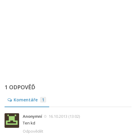
1 ODPOVĚĎ
Komentáře
1
Anonymní
16.10.2013 (13:02)
Ten kd
Odpovědět