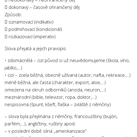
Psychologie a Sociologie
 dokonavý – časově ohraničený děj
Způsob:
Společenské vědy
 oznamovací (indikativ)
Technika
 podmiňovací (kondicionál)
Účetnictví
 rozkazovací (imperativ)
Zdravotnictví
Slova přejatá a jejich pravopis
Zeměpis
• zdomácnělá – cizí původ si už neuvědomujeme (škola, víno,
Novinky
jablko,…)
• cizí – zcela běžná, obecně užívaná (autor, nafta, rekreace,…)
méně běžná, ale častá (charakter, export, aloe,…)
omezena na okruh odborníků (anoda, neuron,…)
mezinárodní (bible, televizor, ropa, doktor,…)
nespisovná (špunt, kšeft, flaška – zvláště z němčiny)
– slova byla přejímána z němčiny, francouzštiny (bujón,
parfém,…), angličtiny, ruštiny apod.
– v poslední době silná „amerikanizace“