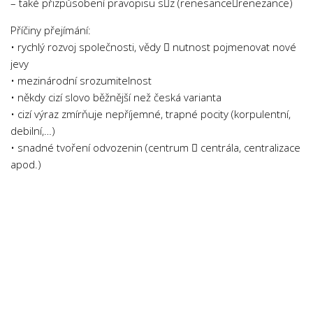
– také přizpůsobení pravopisu sz (renesancerenezance)
Příčiny přejímání:
• rychlý rozvoj společnosti, vědy  nutnost pojmenovat nové
jevy
• mezinárodní srozumitelnost
• někdy cizí slovo běžnější než česká varianta
• cizí výraz zmírňuje nepříjemné, trapné pocity (korpulentní,
debilní,…)
• snadné tvoření odvozenin (centrum  centrála, centralizace
apod.)