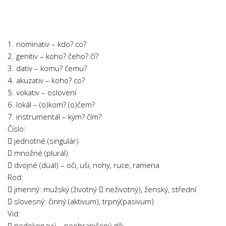
Chemie
Dějepis
Doprava a Logistika
1. nominativ – kdo? co?
Ekologie
2. genitiv – koho? čeho? čí?
3. dativ – komu? čemu?
Ekonomie
4. akuzativ – koho? co?
Fyzika
5. vokativ – oslovení
Informatika
6. lokál – (o)kom? (o)čem?
7. instrumentál – kým? čím?
Jazyky
Číslo:
Management
 jednotné (singulár)
Marketing
 množné (plurál)
 dvojné (duál) – oči, uši, nohy, ruce, ramena
Němčina
Rod:
Občanská nauka
 jmenný: mužský (životný  neživotný), ženský, střední
 slovesný: činný (aktivum), trpný(pasivum)
Pedagogika
Vid:
Právo
 nedokonavý – neohraničený děj