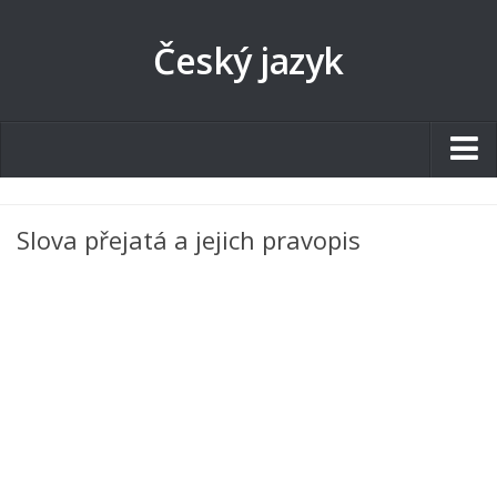
Český jazyk
Studentské.cz
Slova přejatá a jejich pravopis
Tematické okruhy
Angličtina
Art
Biologie
Catering a Gastronomie
Český jazyk
Cestovní ruch