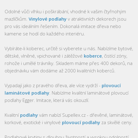
Odolné vůči vlhku i poškrábání, vhodné k vašim čtyřnohým
mazlíčkům.
Vinylové podlahy
v atraktivních dekorech jsou
pro vás ideálním řešením. Dokonalá imitace dřeva nebo
kamene se hodí do každého interiéru.
Vybíráte-li koberec, určitě si vyberete u nás. Nabízíme bytové,
dětské, vlněné, vpichované i zátěžové
koberce
, čistící zóny,
rohože i umělé trávníky. Skladem máme přes 400 dekorů, na
objednávku vám dodáme až 2000 kvalitních koberců.
Vypadají jako z pravého dřeva, ale více vydrží -
plovoucí
laminátové podlahy
. Nabízíme kvalitní laminátové plovoucí
podlahy Egger. Imitace, která vás okouzlí.
Kvalitní
podlahy
vám nabízí Supellex.cz - dřevěné, laminátové,
korkové, exotické i vinylové
plovoucí podlahy
za skvělé ceny.
Podlahové krytiny s dlouhou životností a vysokou odolností,