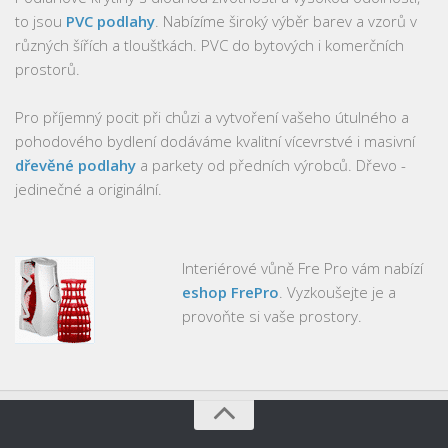
to jsou
PVC podlahy
. Nabízíme široký výběr barev a vzorů v
různých šířích a tloušťkách. PVC do bytových i komerčních
prostorů.
Pro příjemný pocit při chůzi a vytvoření vašeho útulného a
pohodového bydlení dodáváme kvalitní vícevrstvé i masivní
dřevěné podlahy
a parkety od předních výrobců. Dřevo -
jedinečné a originální.
Interiérové vůně Fre Pro vám nabízí
eshop FrePro
. Vyzkoušejte je a
provoňte si vaše prostory.